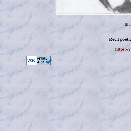
Ill
Récit poét
https:/