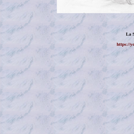
La 
https://