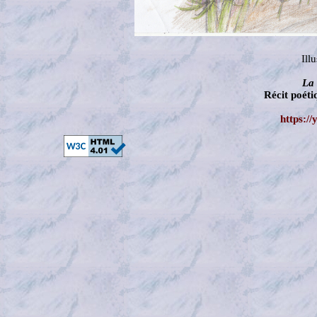
Ill
La 
Récit poét
https:/