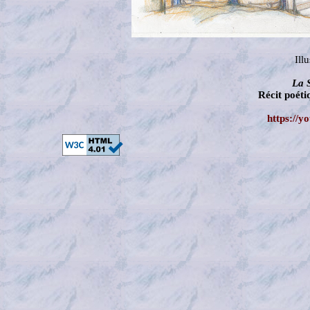
Ill
La 
Récit poét
https://