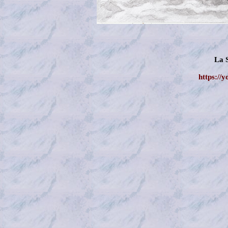
La 
https://