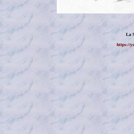
La 
https://