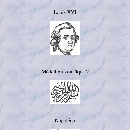
Louis XVI
Médaillon kouffique 2
Napoléon