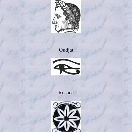
Oudjat
Rosace