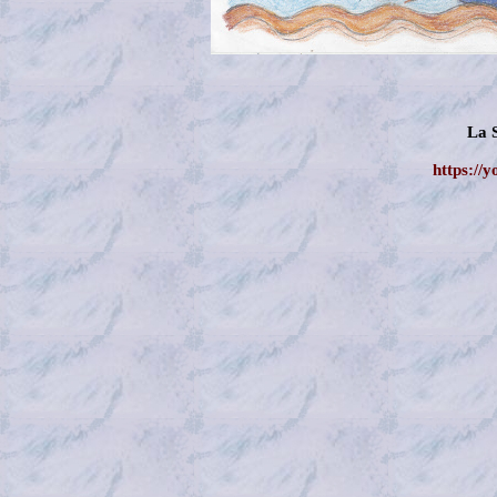
La 
https://