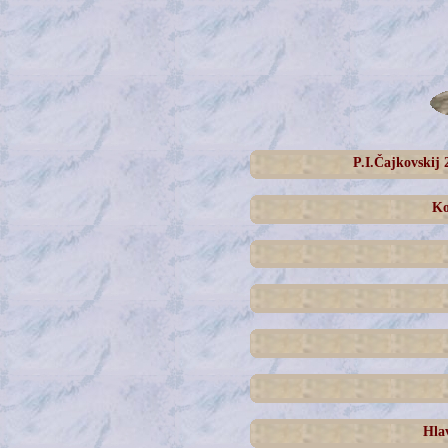
P.I.Čajkovskij
Ko
Hla