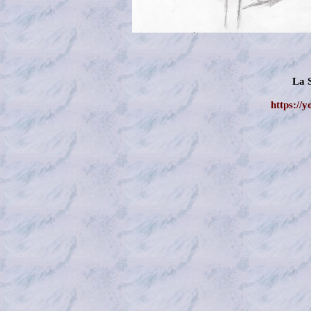
La 
https://