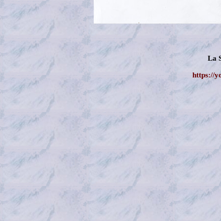
La 
https://