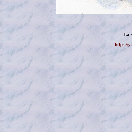
La 
https://