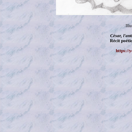
Ill
César, l'an
Récit poét
https:/