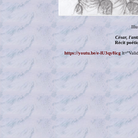
Ill
César, l'an
Récit poét
https://youtu.be/e-lU3qy8icg
lt="Vali