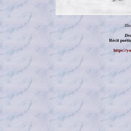
Ill
Dra
Récit poét
https://