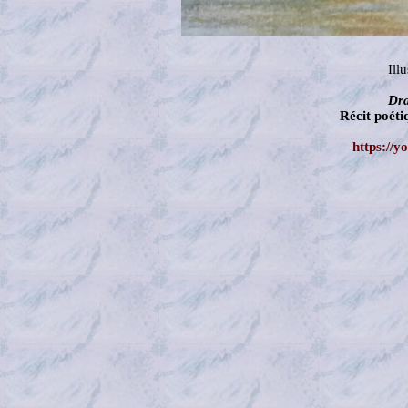
Ill
Dra
Récit poét
https://